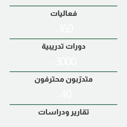
فعاليات
160
+
دورات تدريبية
3000
+
متدرّبون محترفون
40
+
تقارير ودراسات