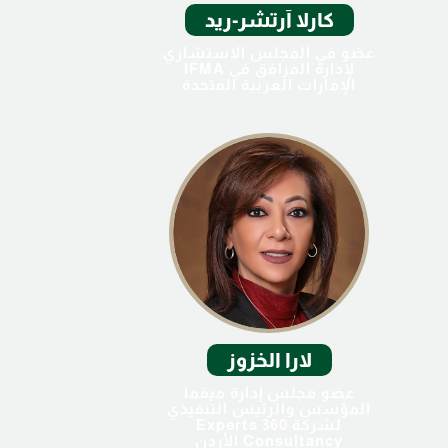
كارلا آرتشر-ريد
عضو في المجلس الاستشاري
لإدارة المرافق في IFMA
الإمارات العربية المتحدة
لارا الخزوز
عضو مجلس إدارة ميفما
المؤسس والرئيس التنفيذي
لشركة Experts 360
Consultancy الأردن