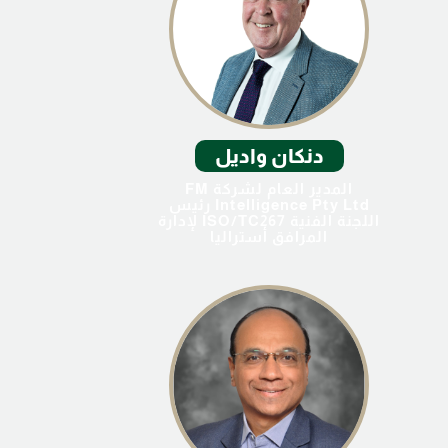
دنكان واديل
المدير العام لشركة FM
Intelligence Pty Ltd رئيس
اللجنة الفنية ISO/TC267 لإدارة
المرافق أستراليا