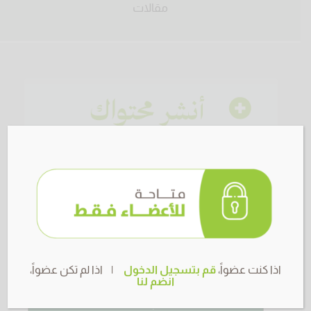
مقالات
اذا كنت عضواً،
قم بتسجيل الدخول
| اذا لم تكن عضواً،
انضم لنا
بحث