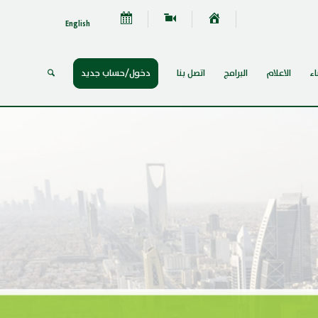
English
اء
الاعلام
البرامج
اتصل بنا
دخول/حساب جديد