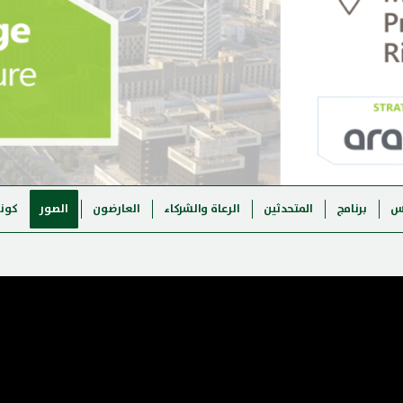
س
برنامج
المتحدثين
الرعاة والشركاء
العارضون
الصور
كونف