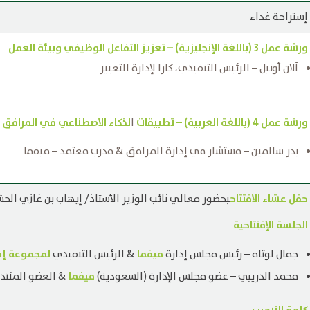
إستراحة غداء
ورشة عمل 3 (باللغة الإنجليزية) – تعزيز التفاعل الوظيفي وبيئة العمل
آلان أونيل – الرئيس التنفيذي، كارا لإدارة التغيير
ورشة عمل 4 (باللغة العربية) – تطبيقات
لذكاء الاصطناعي في المرافق ا
ا
بدر سالمين – مستشار في إدارة المرافق & مدرب معتمد – ميفما
حفل عشاء الافتتاح
بحضور معالي نائب الوزير الأستاذ/ إيهاب بن غازي الح
الجلسة الإفتتاحية
ميفما
لمجموعة إم
جمال لوتاه – رئيس مجلس إدارة
& الرئيس التنفيذي
ميفما
محمد الدريبي – عضو مجلس الإدارة (السعودية)
& العضو المنتد