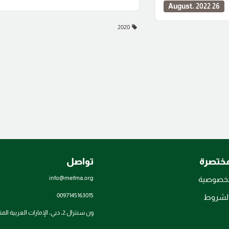
26 August، 2022
2020
مختصرة
تواصل
info@mefma.org
لخصوصية
0097145163015
والشروط
ون سنترال 2، دبي، الإمارات العربية المتحدة