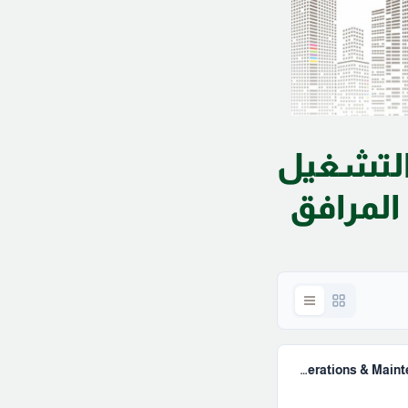
تشغيل
 المرافق
Transformation from Operations & Maintenance to FM September 2020.pdf