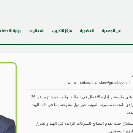
عن الجمعية
العضوية
مركز التدريب
الفعاليات
بوابة الأعضاء
Email:
suhas.inamdar@gmail.com
سُهاس إنامدار مهندس كهرباء حاصل على ماجستير إدارة الأعمال في المالية، ولديه خبرة تزيد عن 36
رافق. امتدت مسيرته المهنية عبر دول متنوعة، بما في ذلك الهند
دة.
ستشارًا حيث يقدم النصائح للشركات الرائدة في الهند والشرق
تميز التشغيلي.