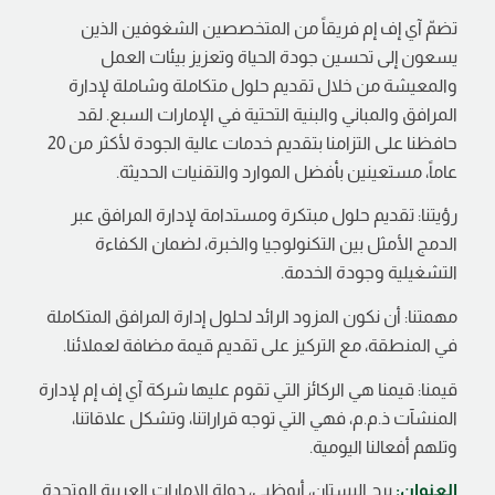
تضمّ آي إف إم فريقاً من المتخصصين الشغوفين الذين
يسعون إلى تحسين جودة الحياة وتعزيز بيئات العمل
والمعيشة من خلال تقديم حلول متكاملة وشاملة لإدارة
المرافق والمباني والبنية التحتية في الإمارات السبع. لقد
حافظنا على التزامنا بتقديم خدمات عالية الجودة لأكثر من 20
عاماً، مستعينين بأفضل الموارد والتقنيات الحديثة.
رؤيتنا: تقديم حلول مبتكرة ومستدامة لإدارة المرافق عبر
الدمج الأمثل بين التكنولوجيا والخبرة، لضمان الكفاءة
التشغيلية وجودة الخدمة.
مهمتنا: أن نكون المزود الرائد لحلول إدارة المرافق المتكاملة
في المنطقة، مع التركيز على تقديم قيمة مضافة لعملائنا.
قيمنا: قيمنا هي الركائز التي تقوم عليها شركة آي إف إم لإدارة
المنشآت ذ.م.م، فهي التي توجه قراراتنا، وتشكل علاقاتنا،
وتلهم أفعالنا اليومية.
العنوان:
برج البستان، أبوظبي، دولة الإمارات العربية المتحدة