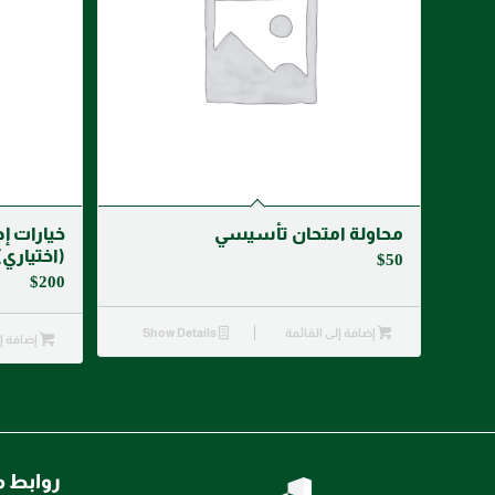
محاولة امتحان تأسيسي
خيارات إ
(اختياري) –
$
50
$
200
إضافة إلى القائمة
Show Details
إضافة إل
روابط 