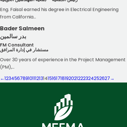
Eng. Faisal earned his degree in Electrical Engineering
from California...
Bader Salmeen
بدر سالمين
FM Consultant
مستشار في إدارة المرافق
Over 30 years of experience in the Project Management
(PM),...
←
1
2
3
4
5
6
7
8
9
10
11
12
13
14
15
16
17
18
19
20
21
22
23
24
25
26
27
→