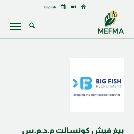
English
بيغ فيش كونسالت م.د.م.س