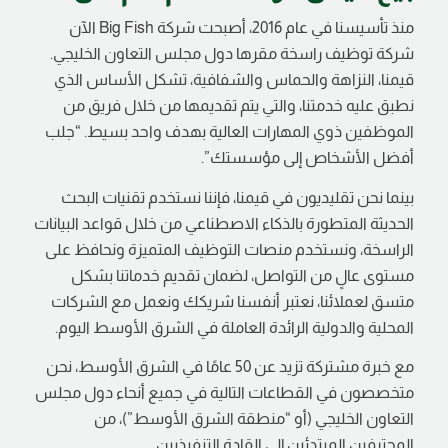
منذ تأسيسنا في عام 2016، أصبحت شركة
Fish
Big
الآن
شركة توظيف راسخة مقرها دول مجلس التعاون الخليجي.
قيمنا، النزاهة والحماس والشفافية، تشكل الأساس الذي
نطبق عليه خدمتنا، والتي يتم تقديمها من خلال فريق من
الموظفين ذوي المهارات العالية بهدف واحد بسيط. “جلب
أفضل الأشخاص إلى مؤسستك”.
بينما نحن تقليديون في قيمنا، فإننا نستخدم تقنيات البحث
الحديثة المتطورة بالذكاء الاصطناعي من خلال قواعد البيانات
الراسخة، ونستخدم منصات التوظيف المتميزة ونحافظ على
مستوى عالٍ من التواصل، لضمان تقديم خدماتنا بشكل
متسق لعملائنا، نعتبر أنفسنا شريكك ونعمل مع الشركات
المحلية والدولية الرائدة العاملة في الشرق الأوسط اليوم.
مع خبرة مشتركة تزيد عن 50 عامًا في الشرق الأوسط، نحن
متخصصون في القطاعات التالية في جميع أنحاء دول مجلس
التعاون الخليجي (أو “منطقة الشرق الأوسط”)، من
المحترفين المبتدئين إلى القادة التنفيذيين.