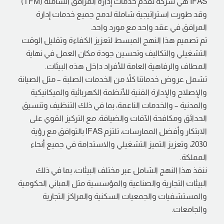
IFAS
هي شركة تقدم خدمات إدارة المرافق الشاملة (TFM)
وقد طورت استراتيجية شاملة لدمج جميع خدمات إدارة
المرافق في عقد واحد مع مورد واحد.
تم تصميم هذا النهج المبسط لتعزيز الكفاءة وتقليل الوقت
التشغيلي والتكاليف وتحسين جودة مكان العمل في نهاية
المطاف والرفاهية العامة للأفراد داخل هذه البيئات.
تشمل عروض خدماتنا كلاً من الخدمات الصلبة – مثل الصيانة
والإصلاح والإدارة الفنية للأنظمة الكهربائية والميكانيكية
والمدنية – والخدمات الناعمة، بما في ذلك التنظيف وتنسيق
الحدائق ومكافحة الآفات والضيافة. مع التركيز القوي على
الابتكار وأفضل الممارسات، تلتزم
IFAS
بالتوافق مع رؤية
2030، وتعزيز التميز التشغيلي والاستدامة في جميع أنحاء
المملكة.
ننفذ هذا النهج الشامل عبر مختلف البيئات، بما في ذلك
البيئات التجارية والصناعية والمؤسسية مثل المباني الحكومية
والمستشفيات والجمعيات السكنية والمراكز التجارية
والجامعات.